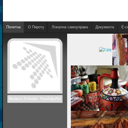
Почетна
О Пироту
Локална самоуправа
Документа
E-с