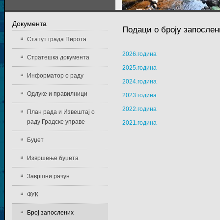
Документа
Подаци о броју запослен
Статут града Пирота
2026.година
Стратешка документа
2025.годинa
Информатор о раду
2024.годинa
Одлуке и правилници
2023.годинa
2022.годинa
План рада и Извештај о
раду Градске управе
2021.годинa
Буџет
Извршење буџета
Завршни рачун
ФУК
Број запослених