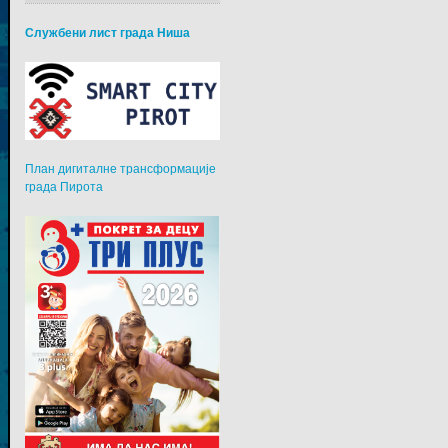
Службени лист града Ниша
План дигиталне трансформације
града Пирота