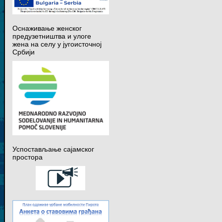
Оснаживање женског
предузетништва и улоге
жена на селу у југоисточној
Србији
Успостављање сајамског
простора