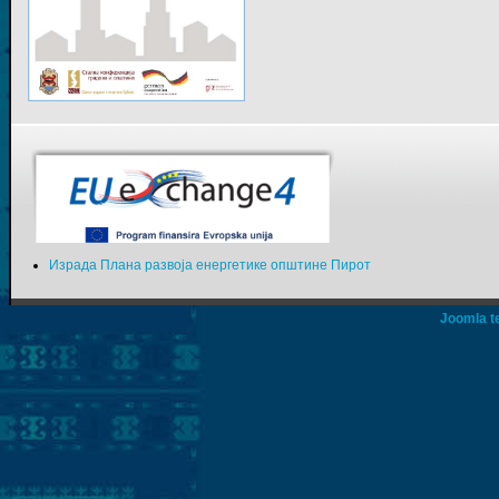
Израда Плана развоја енергетике општине Пирот
Joomla t