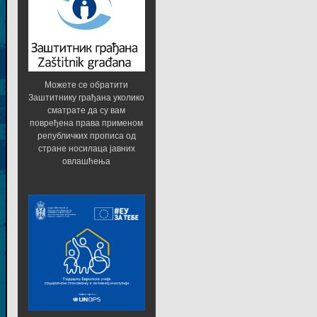
Можете се обратити
Заштитнику грађана уколико
сматрате да су вам
повређена права применом
републичких прописа од
стране носилаца јавних
овлашћења