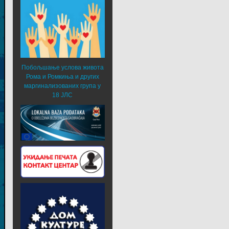
Побољшање услова живота
Рома и Ромкиња и других
маргинализованих група у
18 ЈЛС